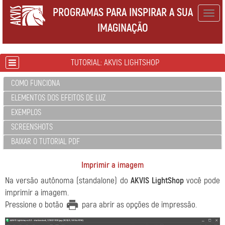
PROGRAMAS PARA INSPIRAR A SUA
Togg
IMAGINAÇÃO
navig
TUTORIAL: AKVIS LIGHTSHOP
COMO FUNCIONA
ELEMENTOS DOS EFEITOS DE LUZ
EXEMPLOS
SCREENSHOTS
BAIXAR O TUTORIAL PDF
Imprimir a imagem
Na versão autônoma (standalone) do
AKVIS LightShop
você pode
imprimir a imagem.
Pressione o botão
para abrir as opções de impressão.