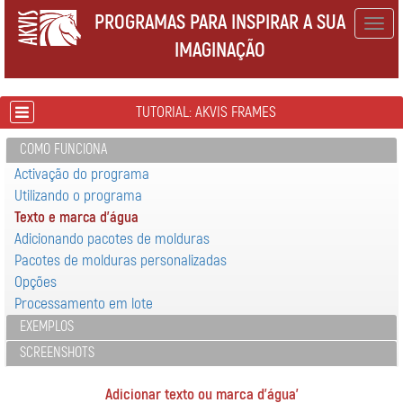
PROGRAMAS PARA INSPIRAR A SUA
Togg
IMAGINAÇÃO
navig
TUTORIAL: AKVIS FRAMES
COMO FUNCIONA
Activação do programa
Utilizando o programa
Texto e marca d'água
Adicionando pacotes de molduras
Pacotes de molduras personalizadas
Opções
Processamento em lote
EXEMPLOS
SCREENSHOTS
Adicionar texto ou marca d'água'