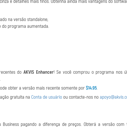
cinza e detalhes mais finos. Obtenha ainda mais vantagens do softwa
nado na versão standalone;
ade do programa aumentada.
 recentes do
AKVIS Enhancer
! Se você comprou o programa nos úl
.
ê pode obter a versão mais recente somente por
$14.95
.
zação gratuita na
Conta de usuário
ou contacte-nos no
apoyo@akvis.
u Business pagando a diferença de preços. Obterá a versão com 