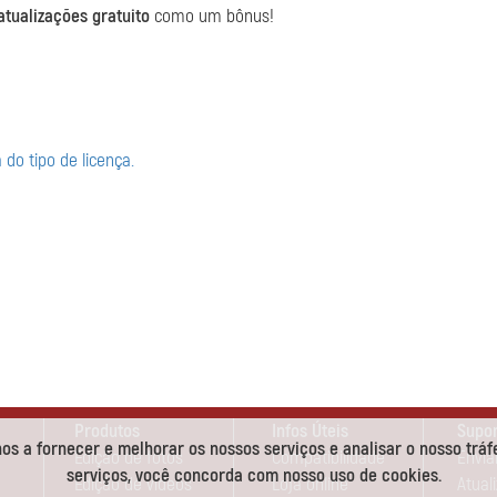
atualizações gratuito
como um bônus!
do tipo de licença.
Produtos
Infos Úteis
Supo
s a fornecer e melhorar os nossos serviços e analisar o nosso tráf
Edição de fotos
Compatibilidade
Envia
serviços, você concorda com nosso uso de cookies.
Edição de vídeos
Loja online
Atual