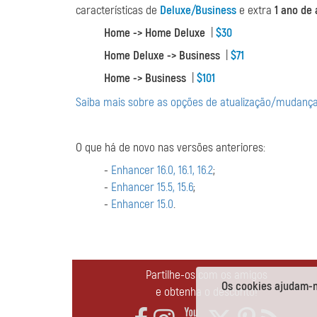
características de
Deluxe/Business
e extra
1 ano de 
Home -> Home Deluxe
|
$30
Home Deluxe -> Business
|
$71
Home -> Business
|
$101
Saiba mais sobre as opções de atualização/mudança 
O que há de novo nas versões anteriores:
-
Enhancer 16.0, 16.1, 16.2
;
-
Enhancer 15.5, 15.6
;
-
Enhancer 15.0
.
Partilhe-os com os amigos
Os cookies ajudam-no
e obtenha o desconto!