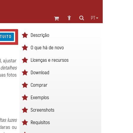
PT
Descrição
TUITO
O que há de novo
Licenças e recursos
, ajustar
 detalhes
Download
uas fotos
Comprar
Exemplos
Screenshots
ltas luzes
Requisitos
claras ou