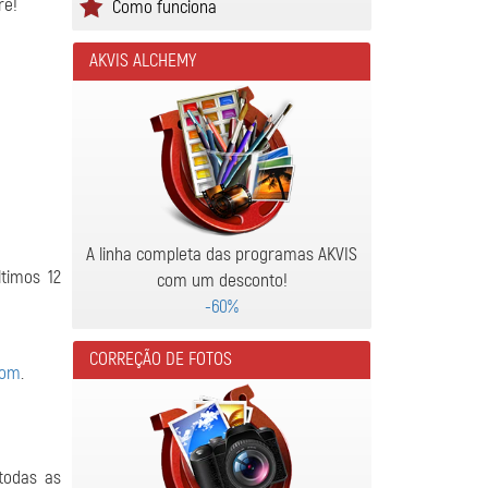
re!
Como funciona
AKVIS ALCHEMY
A linha completa das programas AKVIS
timos 12
com um desconto!
-60%
CORREÇÃO DE FOTOS
com
.
todas as