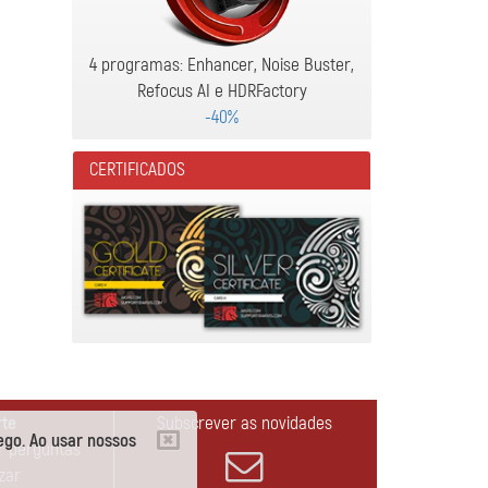
4 programas: Enhancer, Noise Buster,
Refocus AI e HDRFactory
-40%
CERTIFICADOS
rte
Subscrever as novidades
ego. Ao usar nossos
r perguntas
izar