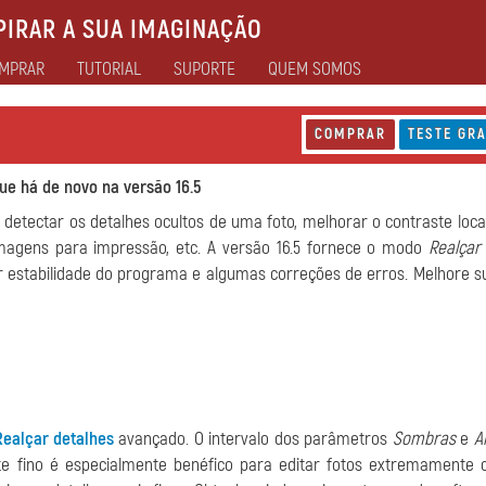
IRAR A SUA IMAGINAÇÃO
MPRAR
TUTORIAL
SUPORTE
QUEM SOMOS
COMPRAR
TESTE GRA
ue há de novo na versão 16.5
detectar os detalhes ocultos de uma foto, melhorar o contraste local
imagens para impressão, etc. A versão 16.5 fornece o modo
Realçar
 estabilidade do programa e algumas correções de erros. Melhore s
Realçar detalhes
avançado. O intervalo dos parâmetros
Sombras
e
A
te fino é especialmente benéfico para editar fotos extremamente 