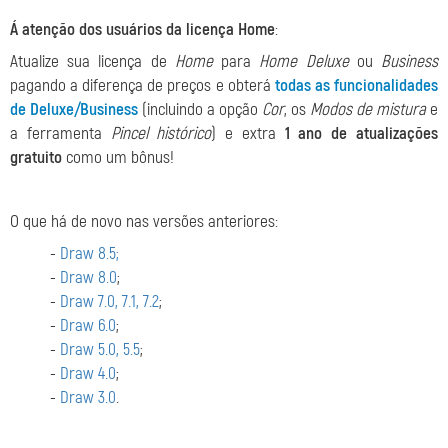
Á atenção dos usuários da licença Home
:
Atualize sua licença de
Home
para
Home Deluxe
ou
Business
pagando a diferença de preços e obterá
todas as funcionalidades
de Deluxe/Business
(incluindo a opção
Cor
, os
Modos de mistura
e
a ferramenta
Pincel histórico
) e extra
1 ano de atualizações
gratuito
como um bônus!
O que há de novo nas versões anteriores:
-
Draw 8.5;
-
Draw 8.0
;
-
Draw 7.0, 7.1, 7.2
;
-
Draw 6.0
;
-
Draw 5.0, 5.5
;
-
Draw 4.0
;
-
Draw 3.0
.