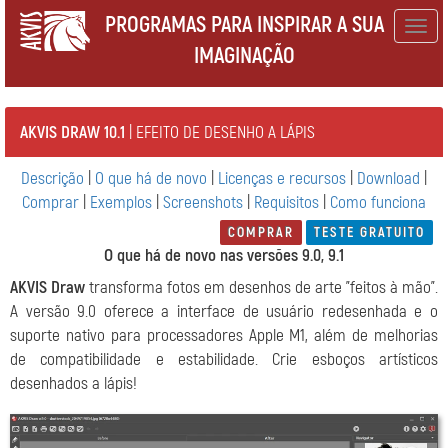
PROGRAMAS PARA INSPIRAR A SUA
Togg
IMAGINAÇÃO
navig
AKVIS DRAW 10.1
| EFEITO DE DESENHO A LÁPIS
Descrição
|
O que há de novo
|
Licenças e recursos
|
Download
|
Comprar
|
Exemplos
|
Screenshots
|
Requisitos
|
Como funciona
COMPRAR
TESTE GRATUITO
O que há de novo nas versões 9.0, 9.1
AKVIS Draw
transforma fotos em desenhos de arte "feitos à mão".
A versão 9.0 oferece a interface de usuário redesenhada e o
suporte nativo para processadores Apple M1, além de melhorias
de compatibilidade e estabilidade. Crie esboços artísticos
desenhados a lápis!