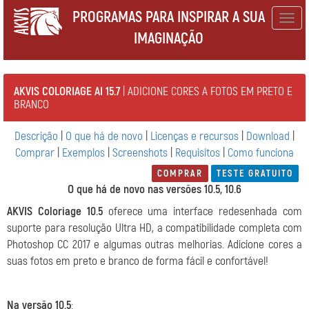
PROGRAMAS PARA INSPIRAR A SUA
Togg
IMAGINAÇÃO
navig
AKVIS COLORIAGE AI 15.7
| ADICIONE CORES A FOTOS EM PRETO E
BRANCO
Descrição
|
O que há de novo
|
Licenças e recursos
|
Download
|
Comprar
|
Exemplos
|
Screenshots
|
Requisitos
|
Como funciona
COMPRAR
TESTE GRATUITO
O que há de novo nas versões 10.5, 10.6
AKVIS Coloriage 10.5
oferece uma interface redesenhada com
suporte para resolução Ultra HD, a compatibilidade completa com
Photoshop CC 2017 e algumas outras melhorias. Adicione cores a
suas fotos em preto e branco de forma fácil e confortável!
Na versão 10.5
: