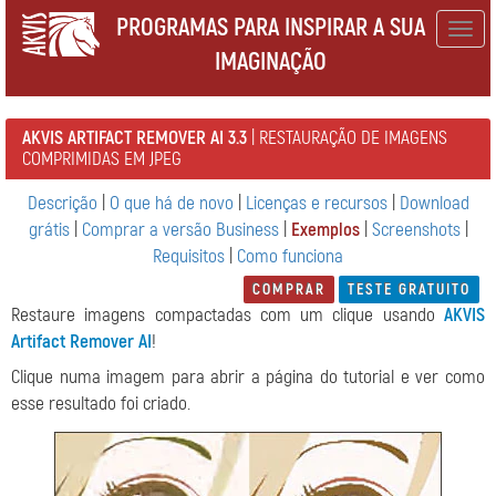
PROGRAMAS PARA INSPIRAR A SUA
Togg
IMAGINAÇÃO
navig
AKVIS ARTIFACT REMOVER AI 3.3
| RESTAURAÇÃO DE IMAGENS
COMPRIMIDAS EM JPEG
Descrição
|
O que há de novo
|
Licenças e recursos
|
Download
grátis
|
Comprar a versão Business
|
Exemplos
|
Screenshots
|
Requisitos
|
Como funciona
COMPRAR
TESTE GRATUITO
Restaure imagens compactadas com um clique usando
AKVIS
Artifact Remover AI
!
Clique numa imagem para abrir a página do tutorial e ver como
esse resultado foi criado.