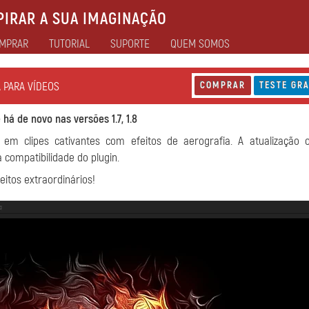
IRAR A SUA IMAGINAÇÃO
MPRAR
TUTORIAL
SUPORTE
QUEM SOMOS
A PARA VÍDEOS
COMPRAR
TESTE GRA
 há de novo nas versões 1.7, 1.8
m clipes cativantes com efeitos de aerografia. A atualização o
compatibilidade do plugin.
eitos extraordinários!