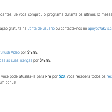
ecentes! Se você comprou o programa durante os últimos 12 meses
zação gratuita na
Conta de usuário
ou contacte-nos no
apoyo@akvis.
irBrush Video
por
$19.95
.
odas as suas licenças
por
$49.95
.
, você pode atualizá-la para
Pro
por
$20
. Você receberá todos os
rec
 um bônus!