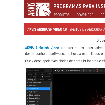
PROGRAMAS PARA INSP
PRODUTOS
DOWNLOAD
CO
AKVIS AIRBRUSH VIDEO 1.8
| EFEITOS DE AEROGRAFI
O que
AKVIS AirBrush Video
transforma os seus vídeos e
desempenho do software, melhora a estabilidade e a 
Crie vídeos apelativos cheios de cores brilhantes e ef