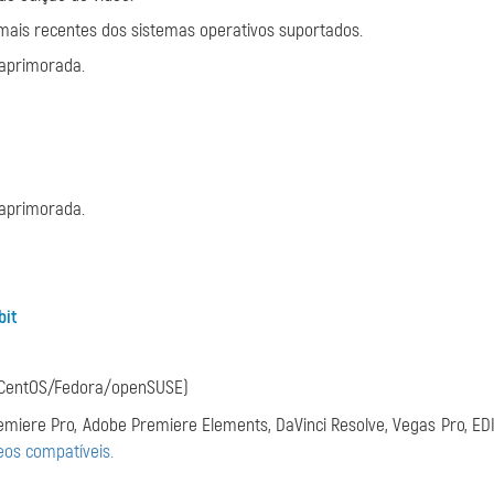
mais recentes dos sistemas operativos suportados.
 aprimorada.
 aprimorada.
bit
CentOS/Fedora/openSUSE)
emiere Pro, Adobe Premiere Elements, DaVinci Resolve, Vegas Pro, ED
eos compatíveis.