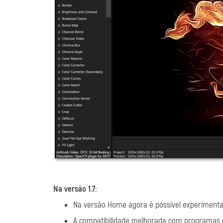
Na versão 1.7:
Na versão Home agora é possível experimenta
A compatibilidade melhorada com programas d