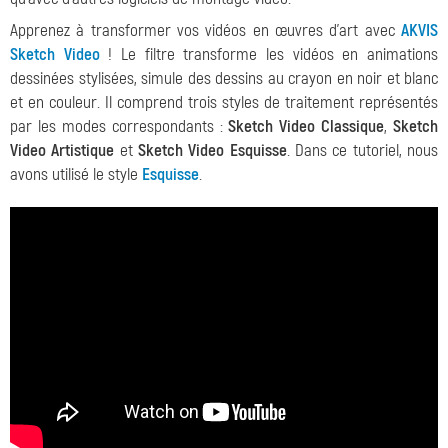
Apprenez à transformer vos vidéos en œuvres d'art avec
AKVIS
Sketch Video
! Le filtre transforme les vidéos en animations
dessinées stylisées, simule des dessins au crayon en noir et blanc
et en couleur. Il comprend trois styles de traitement représentés
par les modes correspondants :
Sketch Video Classique
,
Sketch
Video Artistique
et
Sketch Video Esquisse
. Dans ce tutoriel, nous
avons utilisé le style
Esquisse
.