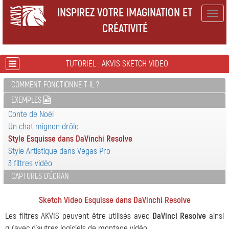
INSPIREZ VOTRE IMAGINATION ET
Togg
CRÉATIVITÉ
navig
TUTORIEL : AKVIS SKETCH VIDEO
COMMENT FONCTIONNE T-IL ?
EXEMPLES
Conte de Noël
Un chat mignon drôle
Style Esquisse dans DaVinchi Resolve
Style Artistique dans Vegas Pro
3 filtres vidéo
CAPTURES D'ÉCRAN
Sketch Video Esquisse dans DaVinchi Resolve
Les filtres AKVIS peuvent être utilisés avec
DaVinci Resolve
ainsi
qu'avec d'autres logiciels de montage vidéo.