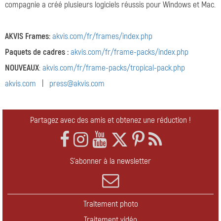
compagnie a créé plusieurs logiciels réussis pour Windows et Mac.
AKVIS Frames:
akvis.com/fr/frames/index.php
Paquets de cadres :
akvis.com/fr/frame-packs/index.php
NOUVEAUX
:
akvis.com/fr/frame-packs/tropical-pack.php
akvis.com
|
press@akvis.com
Partagez avec des amis et obtenez une réduction !
S'abonner à la newsletter
Traitement photo
Traitement vidéo