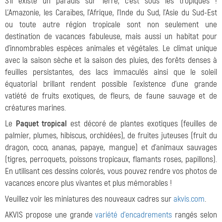
S'il existe un paradis sur Terre, c'est sous les tropiques !
L'Amazonie, les Caraïbes, l'Afrique, l'Inde du Sud, l'Asie du Sud-Est
ou toute autre région tropicale sont non seulement une
destination de vacances fabuleuse, mais aussi un habitat pour
d'innombrables espèces animales et végétales. Le climat unique
avec la saison sèche et la saison des pluies, des forêts denses à
feuilles persistantes, des lacs immaculés ainsi que le soleil
équatorial brillant rendent possible l'existence d'une grande
vatiété de fruits exotiques, de fleurs, de faune sauvage et de
créatures marines.
Le
Paquet tropical
est décoré de plantes exotiques (feuilles de
palmier, plumes, hibiscus, orchidées), de fruites juteuses (fruit du
dragon, coco, ananas, papaye, mangue) et d'animaux sauvages
(tigres, perroquets, poissons tropicaux, flamants roses, papillons).
En utilisant ces dessins colorés, vous pouvez rendre vos photos de
vacances encore plus vivantes et plus mémorables !
Veuillez voir les miniatures des nouveaux cadres sur
akvis.com
.
AKVIS propose une grande
variété d'encadrements
rangés selon