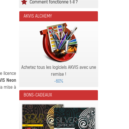
Comment fonctionne t-il ?
AKVIS ALCHEMY
Achetez tous les logiciels AKVIS avec une
ne licence
remise !
VIS Neon
-60%
la mise à
BONS-CADEAUX