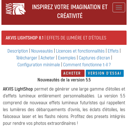
INSPIREZ VOTRE IMAGINATION ET
Togg
CRÉATIVITÉ
navig
AKVIS LIGHTSHOP 8.1
| EFFETS DE LUMIÈRE ET D'ÉTOILES
Description
|
Nouveautés
|
Licences et fonctionnalités
|
Effets
|
Télécharger
|
Acheter
|
Exemples
|
Captures d'écran
|
Configuration minimale
|
Comment fonctionne t-il ?
ACHETER
VERSION D'ESSAI
Nouveautés de la version 5.5
AKVIS LightShop
permet de génèrer une large gamme d'étoiles et
d'effets lumineux entièrement personnalisables. La version 5.5
comprend de nouveaux effets lumineux futuristes qui rappellent
les lumières des débarquements d'ovnis, les éclats d'étoiles, les
faisceaux laser et les flashs néons. Profitez des presets intégrés
pour rendre vos photos extraordinaires !