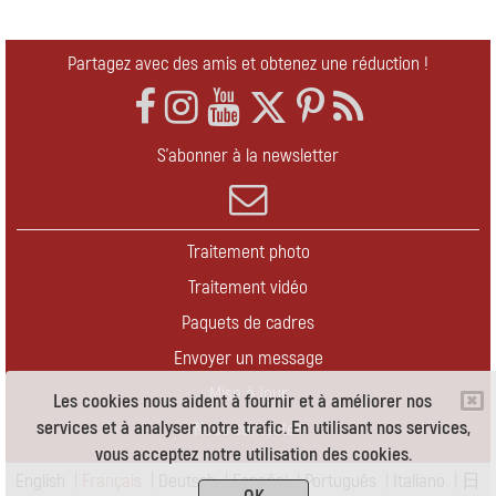
Partagez avec des amis et obtenez une réduction !
S'abonner à la newsletter
Traitement photo
Traitement vidéo
Paquets de cadres
Envoyer un message
Mise à jour
Les cookies nous aident à fournir et à améliorer nos
services et à analyser notre trafic. En utilisant nos services,
Nous contacter
vous acceptez notre utilisation des cookies.
English
|
Français
|
Deutsch
|
Español
|
Português
|
Italiano
|
日