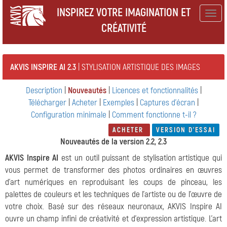
INSPIREZ VOTRE IMAGINATION ET
Togg
CRÉATIVITÉ
navig
AKVIS INSPIRE AI 2.3
| STYLISATION ARTISTIQUE DES IMAGES
Description
|
Nouveautés
|
Licences et fonctionnalités
|
Télécharger
|
Acheter
|
Exemples
|
Captures d'écran
|
Configuration minimale
|
Comment fonctionne t-il ?
ACHETER
VERSION D'ESSAI
Nouveautés de la version 2.2, 2.3
AKVIS Inspire AI
est un outil puissant de stylisation artistique qui
vous permet de transformer des photos ordinaires en œuvres
d'art numériques en reproduisant les coups de pinceau, les
palettes de couleurs et les techniques de l'artiste ou de l'œuvre de
votre choix. Basé sur des réseaux neuronaux, AKVIS Inspire AI
ouvre un champ infini de créativité et d'expression artistique. L'art