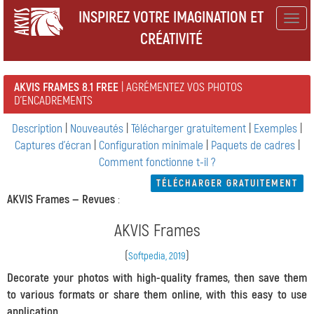
INSPIREZ VOTRE IMAGINATION ET
Togg
CRÉATIVITÉ
navig
AKVIS FRAMES 8.1 FREE
| AGRÉMENTEZ VOS PHOTOS
D'ENCADREMENTS
Description
|
Nouveautés
|
Télécharger gratuitement
|
Exemples
|
Captures d'écran
|
Configuration minimale
|
Paquets de cadres
|
Comment fonctionne t-il ?
TÉLÉCHARGER GRATUITEMENT
AKVIS Frames —
Revues
:
AKVIS Frames
(
)
Softpedia, 2019
Decorate your photos with high-quality frames, then save them
to various formats or share them online, with this easy to use
application.