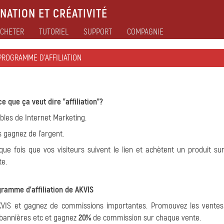
NATION ET CRÉATIVITÉ
CHETER
TUTORIEL
SUPPORT
COMPAGNIE
PROGRAMME D'AFFILIATION
ce que ça veut dire "affiliation"?
bles de Internet Marketing.
s gagnez de l'argent.
ue fois que vos visiteurs suivent le lien et achètent un produit sur
te.
ramme d'affiliation de AKVIS
VIS et gagnez de commissions importantes. Promouvez les vente
es bannières etc et gagnez
20%
de commission sur chaque vente.