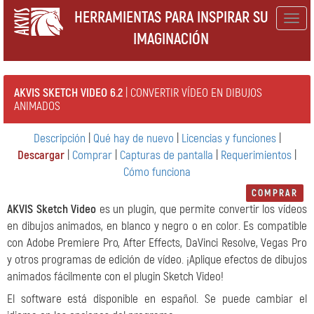
HERRAMIENTAS PARA INSPIRAR SU
Togg
IMAGINACIÓN
navig
AKVIS SKETCH VIDEO 6.2
| CONVERTIR VÍDEO EN DIBUJOS
ANIMADOS
Descripción
|
Qué hay de nuevo
|
Licencias y funciones
|
Descargar
|
Comprar
|
Capturas de pantalla
|
Requerimientos
|
Cómo funciona
COMPRAR
AKVIS Sketch Video
es un plugin, que permite convertir los vídeos
en dibujos animados, en blanco y negro o en color. Es compatible
con Adobe Premiere Pro, After Effects, DaVinci Resolve, Vegas Pro
y otros programas de edición de vídeo. ¡Aplique efectos de dibujos
animados fácilmente con el plugin Sketch Video!
El software está disponible en español. Se puede cambiar el