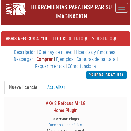
HERRAMIENTAS PARA INSPIRAR SU
Togg
IMAGINACIÓN
navig
AKVIS REFOCUS AI 11.9
| EFECTOS DE ENFOQUE Y DESENFOQUE
Descripción
|
Qué hay de nuevo
|
Licencias y funciones
|
Descargar
|
Comprar
|
Ejemplos
|
Capturas de pantalla
|
Requerimientos
|
Cómo funciona
PRUEBA GRATUITA
Nueva licencia
Actualizar
AKVIS Refocus AI 11.9
Home Plugin
La versión Plugin.
Funcionalidad básica.
Sólo para uso personal.