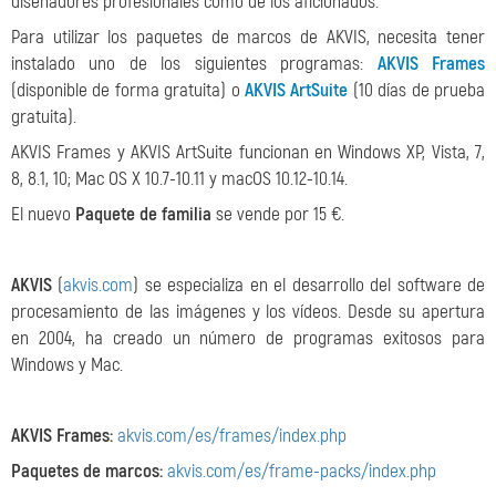
diseñadores profesionales como de los aficionados.
Para utilizar los paquetes de marcos de AKVIS, necesita tener
instalado uno de los siguientes programas:
AKVIS Frames
(disponible de forma gratuita) o
AKVIS ArtSuite
(10 días de prueba
gratuita).
AKVIS Frames y AKVIS ArtSuite funcionan en Windows XP, Vista, 7,
8, 8.1, 10; Mac OS X 10.7-10.11 y macOS 10.12-10.14.
El nuevo
Paquete de familia
se vende por 15 €.
AKVIS
(
akvis.com
) se especializa en el desarrollo del software de
procesamiento de las imágenes y los vídeos. Desde su apertura
en 2004, ha creado un número de programas exitosos para
Windows y Mac.
AKVIS Frames:
akvis.com/es/frames/index.php
Paquetes de marcos:
akvis.com/es/frame-packs/index.php