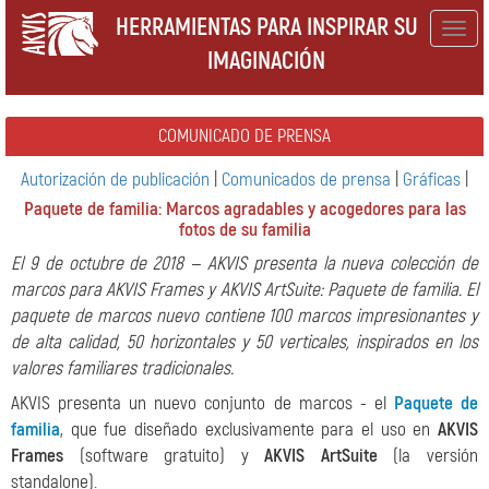
HERRAMIENTAS PARA INSPIRAR SU
Togg
IMAGINACIÓN
navig
COMUNICADO DE PRENSA
Autorización de publicación
|
Comunicados de prensa
|
Gráficas
|
Paquete de familia: Marcos agradables y acogedores para las
fotos de su familia
El 9 de octubre de 2018 — AKVIS presenta la nueva colección de
marcos para AKVIS Frames y AKVIS ArtSuite: Paquete de familia. El
paquete de marcos nuevo contiene 100 marcos impresionantes y
de alta calidad, 50 horizontales y 50 verticales, inspirados en los
valores familiares tradicionales.
AKVIS presenta un nuevo conjunto de marcos - el
Paquete de
familia
, que fue diseñado exclusivamente para el uso en
AKVIS
Frames
(software gratuito) y
AKVIS ArtSuite
(la versión
standalone).