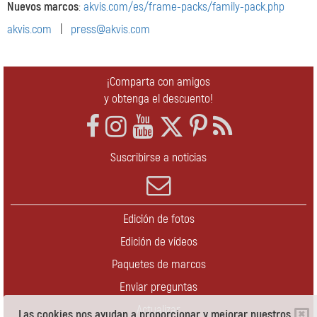
Nuevos marcos
:
akvis.com/es/frame-packs/family-pack.php
akvis.com
|
press@akvis.com
¡Comparta con amigos
y obtenga el descuento!
Suscribirse a noticias
Edición de fotos
Edición de vídeos
Paquetes de marcos
Enviar preguntas
Actualizar
Las cookies nos ayudan a proporcionar y mejorar nuestros