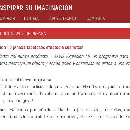
NSPIRAR SU IMAGINACIÓN
OMPRAR
TUTORIAL
APOYO TÉCNICO
COMPAÑIA
COMUNICADO DE PRENSA
on 1.0 ¡Añada fabulosos efectos a sus fotos!
iento del nuevo producto — AKVIS Explosion 1.0, un programa para
grama destruye un objeto y añade polvo y partículas de arena a una im
amiento del nuevo programa!
u foto y aplica partículas de polvo y arena. El software ayuda a tra
to de movimiento de velocidad con un trazo brillante, aplicar remo
ue pueda imaginar!
s estilizadas por añadir caída de hojas, nevadas, estrellas, ma
iene una extensa biblioteca de texturas y ofrece la posibilidad de ca