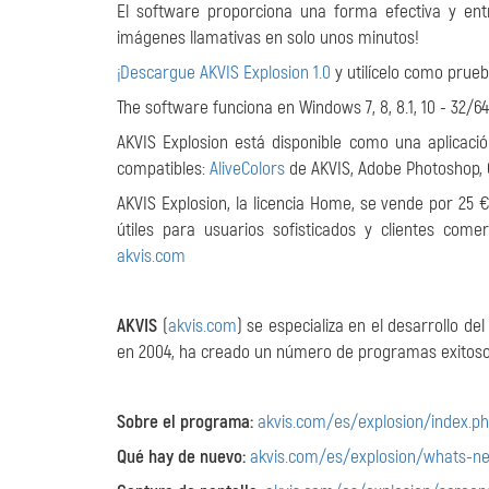
El software proporciona una forma efectiva y ent
imágenes llamativas en solo unos minutos!
¡Descargue AKVIS Explosion 1.0
y utilícelo como prue
The software funciona en Windows 7, 8, 8.1, 10 - 32/64-
AKVIS Explosion está disponible como una aplicaci
compatibles:
AliveColors
de AKVIS, Adobe Photoshop, C
AKVIS Explosion, la licencia Home, se vende por 25 
útiles para usuarios sofisticados y clientes come
akvis.com
AKVIS
(
akvis.com
) se especializa en el desarrollo d
en 2004, ha creado un número de programas exitos
Sobre el programa:
akvis.com/es/explosion/index.p
Qué hay de nuevo:
akvis.com/es/explosion/whats-n