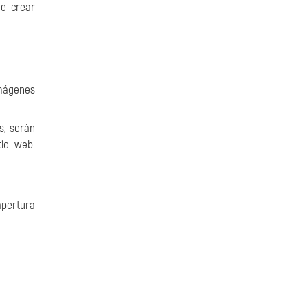
de crear
imágenes
s, serán
tio web:
apertura