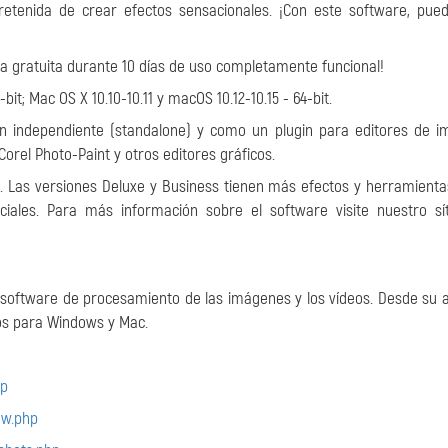
retenida de crear efectos sensacionales. ¡Con este software, pue
ba gratuita durante 10 días de uso completamente funcional!
bit; Mac OS X 10.10-10.11 y macOS 10.12-10.15 - 64-bit.
ón independiente (standalone) y como un plugin para editores de 
orel Photo-Paint y otros editores gráficos.
€. Las versiones Deluxe y Business tienen más efectos y herramienta
rciales. Para más información sobre el software visite nuestro sí
el software de procesamiento de las imágenes y los vídeos. Desde su 
os para Windows y Mac.
hp
ew.php