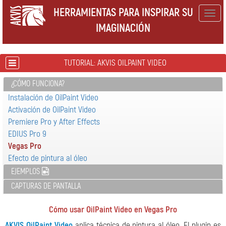
HERRAMIENTAS PARA INSPIRAR SU
Togg
IMAGINACIÓN
navig
TUTORIAL: AKVIS OILPAINT VIDEO
¿CÓMO FUNCIONA?
Instalación de OilPaint Video
Activación de OilPaint Video
Premiere Pro y After Effects
EDIUS Pro 9
Vegas Pro
Efecto de pintura al óleo
EJEMPLOS
CAPTURAS DE PANTALLA
Cómo usar OilPaint Video en Vegas Pro
AKVIS OilPaint Video
aplica técnica de pintura al óleo. El plugin es