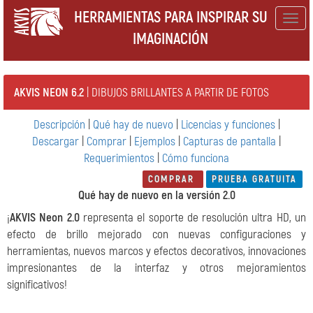
HERRAMIENTAS PARA INSPIRAR SU
Togg
IMAGINACIÓN
navig
AKVIS NEON 6.2
| DIBUJOS BRILLANTES A PARTIR DE FOTOS
Descripción
|
Qué hay de nuevo
|
Licencias y funciones
|
Descargar
|
Comprar
|
Ejemplos
|
Capturas de pantalla
|
Requerimientos
|
Cómo funciona
COMPRAR
PRUEBA GRATUITA
Qué hay de nuevo en la versión 2.0
¡
AKVIS Neon 2.0
representa el soporte de resolución ultra HD, un
efecto de brillo mejorado con nuevas configuraciones y
herramientas, nuevos marcos y efectos decorativos, innovaciones
impresionantes de la interfaz y otros mejoramientos
significativos!