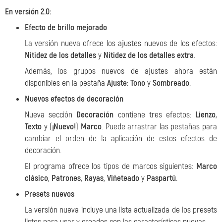
En versión 2.0:
Efecto de brillo mejorado
La versión nueva ofrece los ajustes nuevos de los efectos:
Nitidez de los detalles
y
Nitidez de los detalles extra
.
Además, los grupos nuevos de ajustes ahora están
disponibles en la pestaña
Ajuste
:
Tono
y
Sombreado
.
Nuevos efectos de decoración
Nueva sección
Decoración
contiene tres efectos:
Lienzo
,
Texto
y (
¡Nuevo!
)
Marco
. Puede arrastrar las pestañas para
cambiar el orden de la aplicación de estos efectos de
decoración.
El programa ofrece los tipos de marcos siguientes:
Marco
clásico
,
Patrones
,
Rayas
,
Viñeteado
y
Paspartú
.
Presets nuevos
La versión nueva incluye una lista actualizada de los presets
listos para usar y creados con las características nuevas.