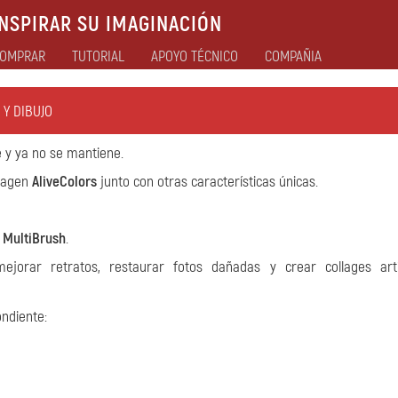
NSPIRAR SU IMAGINACIÓN
OMPRAR
TUTORIAL
APOYO TÉCNICO
COMPAÑIA
 Y DIBUJO
 y ya no se mantiene.
imagen
AliveColors
junto con otras características únicas.
 MultiBrush
.
ejorar retratos, restaurar fotos dañadas y crear collages artí
ondiente: