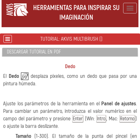
HERRAMIENTAS PARA INSPIRAR SU
Togg
IMAGINACIÓN
navig
TUTORIAL: AKVIS MULTIBRUSH ()
DESCARGAR TUTORIAL EN PDF
Dedo
El
Dedo
desplaza píxeles, como un dedo que pasa por una
pintura húmeda.
Ajuste los parámetros de la herramienta en el
Panel de ajustes
.
Para cambiar un parámetro, introduzca el valor numérico en el
campo del parámetro y presione
(Win:
, Mac:
)
Enter
Intro
Retorno
o ajuste la barra deslizante.
Tamaño
(1-300). El tamaño de la punta del pincel (en