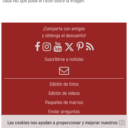
cada vez que pulse el ratón sobre la imagen.
¡Comparta con amigos
y obtenga el descuento!
Suscribirse a noticias
Edición de fotos
Edición de vídeos
Paquetes de marcos
Enviar preguntas
Actualizar
Las cookies nos ayudan a proporcionar y mejorar nuestros