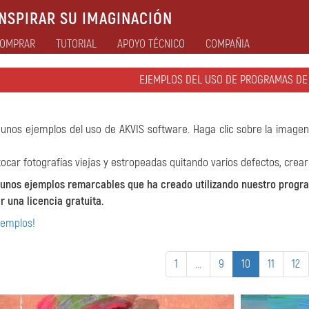
NSPIRAR SU IMAGINACIÓN
OMPRAR
TUTORIAL
APOYO TÉCNICO
COMPAÑIA
EJEMPLOS DEL USO DE PROGRAMAS DE
unos ejemplos del uso de AKVIS software. Haga clic sobre la imagen
ocar fotografías viejas y estropeadas quitando varios defectos, crear
gunos ejemplos remarcables que ha creado utilizando nuestro progra
 una licencia gratuita.
jemplos!
1
...
9
10
11
12