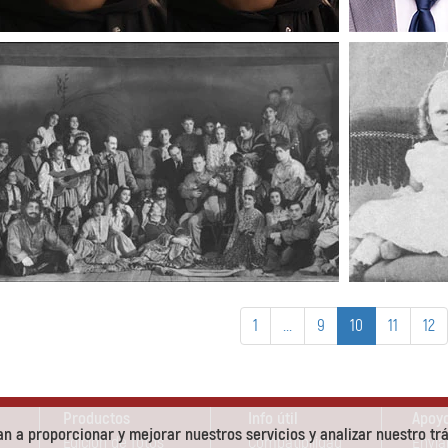
1
...
9
10
11
12
Productos
Info útil
Apoyo
n a proporcionar y mejorar nuestros servicios y analizar nuestro trá
Edición de fotos
Compatibilidad
Envia