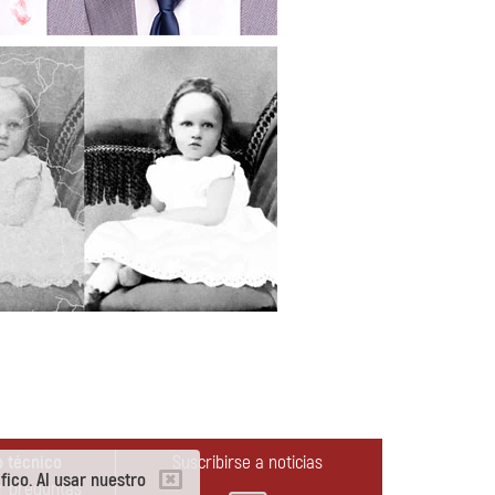
 técnico
Suscribirse a noticias
fico. Al usar nuestro
r preguntas