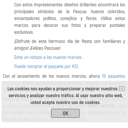
Con estos impresionantes diseños brillantes encontrará los
principales símbolos de la Pascua: huevos coloridos,
encantadores pollitos, conejitos y flores. Utilice estos
marcos para decorar sus fotos y preparar postales
exclusivas.
¡Disfrute de este hermoso día de fiesta con familiares y
amigos! ¡Felices Pascuas!
Eche un vistazo a los nuevos marcos
.
Puede comprar el paquete por €12
.
Con el lanzamiento de los nuevos marcos, ahora
19 paquetes
temáticos
están disponibles para ArtSuite. También, un conjunto
Las cookies nos ayudan a proporcionar y mejorar nuestros
gratuito de marcos está disponible para descargar sin registro.
servicios y analizar nuestro tráfico. Al usar nuestro sitio web,
Tenga en cuenta que los paquetes temáticos de marcos
sólo se
usted acepta nuestro uso de cookies.
pueden utilizar
con el programa
standalone
AKVIS ArtSuite
(con
las licencias
Home Standalone, Home Deluxe, Business
); no con la
OK
versión de
plugin
, no con los otros programas.