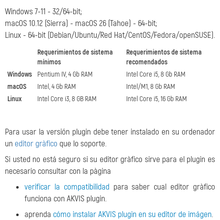
Windows 7-11 - 32/64-bit;
macOS 10.12 (Sierra) - macOS 26 (Tahoe) - 64-bit;
Linux - 64-bit (Debian/Ubuntu/Red Hat/CentOS/Fedora/openSUSE).
Requerimientos de sistema
Requerimientos de sistema
mínimos
recomendados
Windows
Pentium IV, 4 Gb RAM
Intel Core i5, 8 Gb RAM
macOS
Intel, 4 Gb RAM
Intel/M1, 8 Gb RAM
Linux
Intel Core i3, 8 GB RAM
Intel Core i5, 16 Gb RAM
Para usar la versión plugin debe tener instalado en su ordenador
un
editor gràfico
que lo soporte.
Si usted no está seguro si su editor gràfico sirve para el plugin es
necesario consultar con la pàgina
verificar la compatibilidad
para saber cual editor gràfico
funciona con AKVIS plugin.
aprenda
cómo instalar AKVIS plugin en su editor de imágen
.