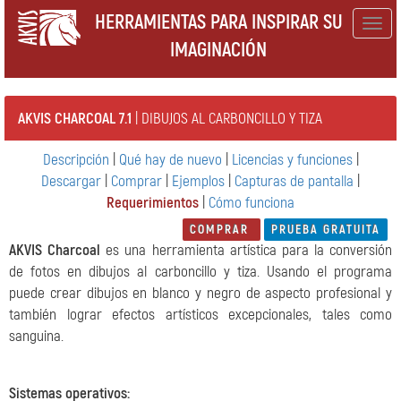
HERRAMIENTAS PARA INSPIRAR SU
Togg
IMAGINACIÓN
navig
AKVIS CHARCOAL 7.1
| DIBUJOS AL CARBONCILLO Y TIZA
Descripción
|
Qué hay de nuevo
|
Licencias y funciones
|
Descargar
|
Comprar
|
Ejemplos
|
Capturas de pantalla
|
Requerimientos
|
Cómo funciona
COMPRAR
PRUEBA GRATUITA
AKVIS Charcoal
es una herramienta artística para la conversión
de fotos en dibujos al carboncillo y tiza. Usando el programa
puede crear dibujos en blanco y negro de aspecto profesional y
también lograr efectos artísticos excepcionales, tales como
sanguina.
Sistemas operativos
: