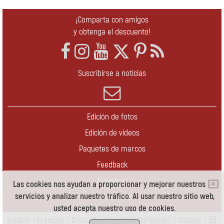
¡Comparta con amigos
y obtenga el descuento!
Suscribirse a noticias
Edición de fotos
Edición de vídeos
Paquetes de marcos
Feedback
Actualizar
Las cookies nos ayudan a proporcionar y mejorar nuestros
servicios y analizar nuestro tráfico. Al usar nuestro sitio web,
Contáctenos
usted acepta nuestro uso de cookies.
English
|
Français
|
Deutsch
|
Español
|
Português
|
Italiano
|
日