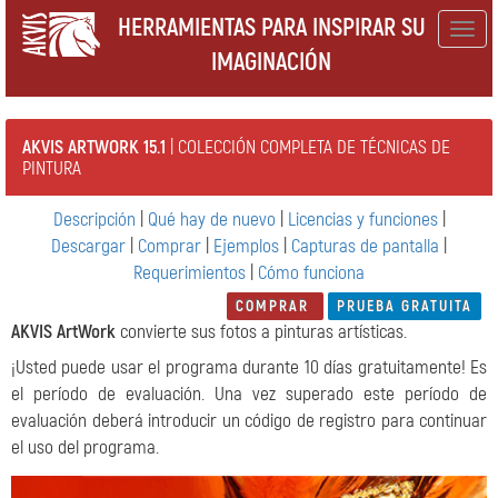
HERRAMIENTAS PARA INSPIRAR SU
Togg
IMAGINACIÓN
navig
AKVIS ARTWORK 15.1
| COLECCIÓN COMPLETA DE TÉCNICAS DE
PINTURA
Descripción
|
Qué hay de nuevo
|
Licencias y funciones
|
Descargar
|
Comprar
|
Ejemplos
|
Capturas de pantalla
|
Requerimientos
|
Cómo funciona
COMPRAR
PRUEBA GRATUITA
AKVIS ArtWork
convierte sus fotos a pinturas artísticas.
¡Usted puede usar el programa durante 10 días gratuitamente! Es
el período de evaluación. Una vez superado este período de
evaluación deberá introducir un código de registro para continuar
el uso del programa.