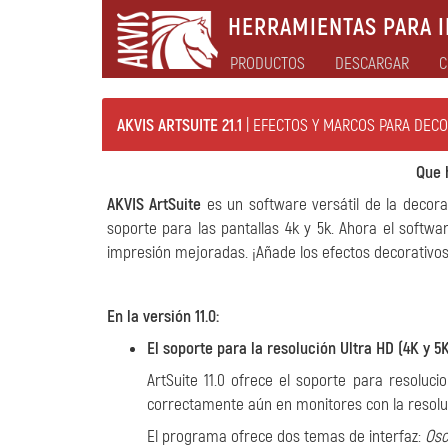
HERRAMIENTAS PARA I
PRODUCTOS
DESCARGAR
C
AKVIS ARTSUITE 21.1
| EFECTOS Y MARCOS PARA DEC
Que 
AKVIS ArtSuite
es un software versátil de la decorac
soporte para las pantallas 4k y 5k. Ahora el softw
impresión mejoradas. ¡Añade los efectos decorativos i
En la versión 11.0:
El soporte para la resolución Ultra HD (4K y 5
ArtSuite 11.0 ofrece el soporte para resolucio
correctamente aún en monitores con la resoluci
El programa ofrece dos temas de interfaz:
Osc