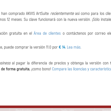
ue han comprado AKVIS ArtSuite
recientemente
así como para los cli
os 12 meses. Su clave funcionará con la nueva versión. ¡Sólo instale
ación gratuita en el
Área de clientes
o contáctenos por correo ele
nte, puede comprar la versión 11.0 por
€ 14
.
Lea más
.
siness
al pagar la diferencia de precios y obtenga la versión con 
 de forma gratuita
, ¡como bono!
Compare las licencias y característic
Productos
Info útil
Apoyo