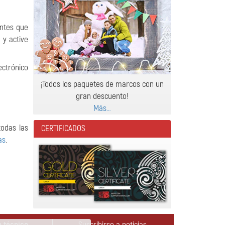
entes que
 y active
ctrónico
¡Todos los paquetes de marcos con un
gran descuento!
Más…
todas las
CERTIFICADOS
as
.
 técnico
Suscribirse a noticias