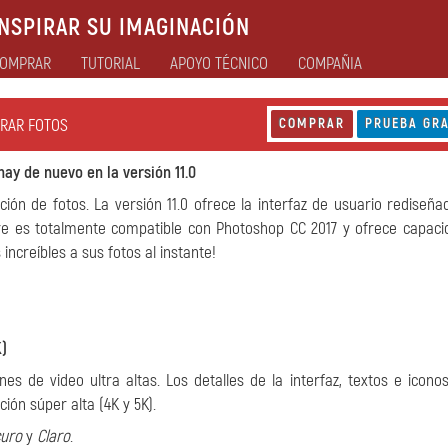
NSPIRAR SU IMAGINACIÓN
OMPRAR
TUTORIAL
APOYO TÉCNICO
COMPAÑIA
ORAR FOTOS
COMPRAR
PRUEBA GRA
hay de nuevo en la versión 11.0
ión de fotos. La versión 11.0 ofrece la interfaz de usuario rediseña
are es totalmente compatible con Photoshop CC 2017 y ofrece capac
ncreíbles a sus fotos al instante!
K)
nes de video ultra altas. Los detalles de la interfaz, textos e icono
ón súper alta (4K y 5K).
uro
y
Claro
.