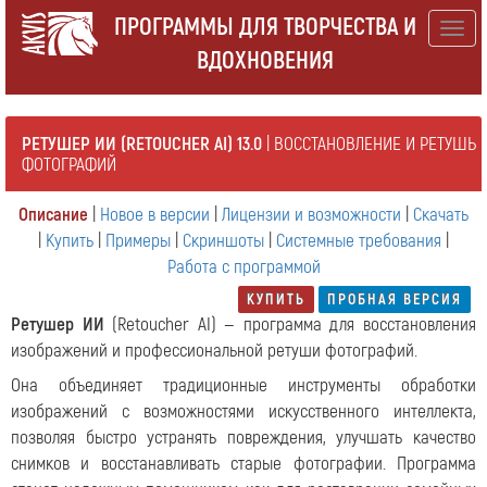
ПРОГРАММЫ ДЛЯ ТВОРЧЕСТВА И
Togg
ВДОХНОВЕНИЯ
navig
РЕТУШЕР ИИ (RETOUCHER AI) 13.0
| ВОССТАНОВЛЕНИЕ И РЕТУШЬ
ФОТОГРАФИЙ
Описание
|
Новое в версии
|
Лицензии и возможности
|
Скачать
|
Купить
|
Примеры
|
Скриншоты
|
Системные требования
|
Работа с программой
КУПИТЬ
ПРОБНАЯ ВЕРСИЯ
Ретушер ИИ
(Retoucher AI) — программа для восстановления
изображений и профессиональной ретуши фотографий.
Она объединяет традиционные инструменты обработки
изображений с возможностями искусственного интеллекта,
позволяя быстро устранять повреждения, улучшать качество
снимков и восстанавливать старые фотографии.
Программа