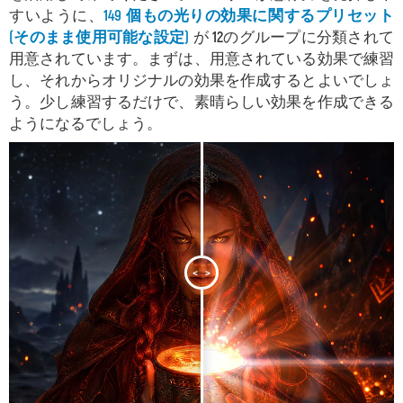
すいように、
149 個もの光りの効果に関するプリセット
(そのまま使用可能な設定)
が
12
のグループに分類されて
用意されています。まずは、用意されている効果で練習
し、それからオリジナルの効果を作成するとよいでしょ
う。少し練習するだけで、素晴らしい効果を作成できる
ようになるでしょう。
<
>