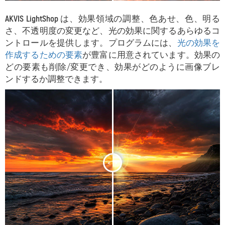
AKVIS LightShop
は、効果領域の調整、色あせ、色、明る
さ、不透明度の変更など、光の効果に関するあらゆるコ
ントロールを提供します。プログラムには、
光の効果を
作成するための要素
が豊富に用意されています。効果の
どの要素も削除/変更でき、効果がどのように画像ブレ
ンドするか調整できます。
<
>