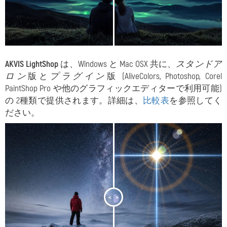
AKVIS LightShop
は、Windows と Mac OSX 共に、
スタンドア
ロン
版と
プラグイン
版 (AliveColors, Photoshop, Corel
PaintShop Pro や他のグラフィックエディターで利用可能)
の 2種類で提供されます。詳細は、
比較表
を参照してく
ださい。
<
>