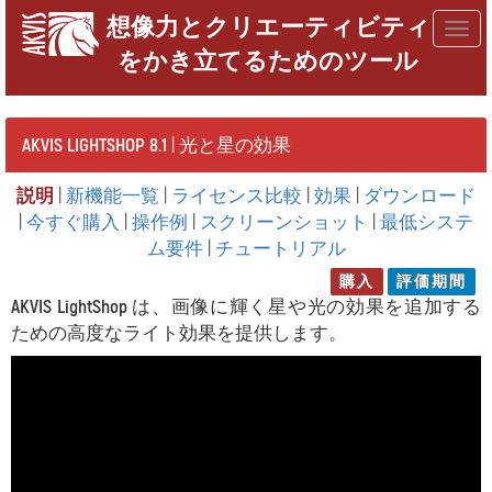
想像力とクリエーティビティ
Togg
をかき立てるためのツール
navig
AKVIS LIGHTSHOP 8.1
| 光と星の効果
説明
|
新機能一覧
|
ライセンス比較
|
効果
|
ダウンロード
|
今すぐ購入
|
操作例
|
スクリーンショット
|
最低システ
ム要件
|
チュートリアル
購入
評価期間
AKVIS LightShop
は、画像に輝く星や光の効果を追加する
ための高度なライト効果を提供します。