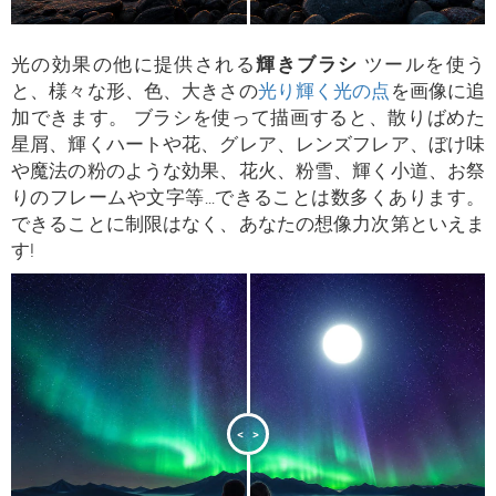
光の効果の他に提供される
輝きブラシ
ツールを使う
と、様々な形、色、大きさの
光り輝く光の点
を画像に追
加できます。 ブラシを使って描画すると、散りばめた
星屑、輝くハートや花、グレア、レンズフレア、ぼけ味
や魔法の粉のような効果、花火、粉雪、輝く小道、お祭
りのフレームや文字等...できることは数多くあります。
できることに制限はなく、あなたの想像力次第といえま
す!
<
>