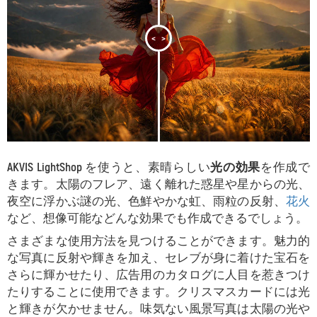
<
>
AKVIS LightShop
を使うと、素晴らしい
光の効果
を作成で
きます。太陽のフレア、遠く離れた惑星や星からの光、
夜空に浮かぶ謎の光、色鮮やかな虹、雨粒の反射、
花火
など、想像可能などんな効果でも作成できるでしょう。
さまざまな使用方法を見つけることができます。魅力的
な写真に反射や輝きを加え、セレブが身に着けた宝石を
さらに輝かせたり、広告用のカタログに人目を惹きつけ
たりすることに使用できます。クリスマスカードには光
と輝きが欠かせません。味気ない風景写真は太陽の光や