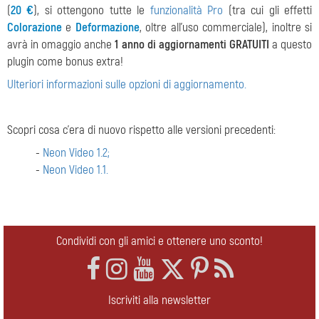
(
20 €
), si ottengono tutte le
funzionalità Pro
(tra cui gli effetti
Сolorazione
e
Deformazione
, oltre all'uso commerciale), inoltre si
avrà in omaggio anche
1 anno di aggiornamenti GRATUITI
a questo
plugin come bonus extra!
Ulteriori informazioni sulle opzioni di aggiornamento.
Scopri cosa c'era di nuovo rispetto alle versioni precedenti:
-
Neon Video 1.2;
-
Neon Video 1.1.
Condividi con gli amici e ottenere uno sconto!
Iscriviti alla newsletter