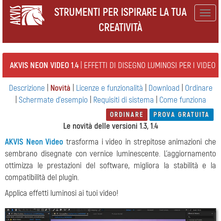
STRUMENTI PER ISPIRARE LA TUA
Togg
CREATIVITÀ
navig
AKVIS NEON VIDEO 1.4
| EFFETTI DI DISEGNO LUMINOSI PER I VIDEO
Descrizione
|
Novità
|
Licenze e funzionalità
|
Download
|
Ordinare
|
Schermate d'esempio
|
Requisiti di sistema
|
Come funziona
ORDINARE
PROVA GRATUITA
Le novità delle versioni 1.3, 1.4
AKVIS Neon Video
trasforma i video in strepitose animazioni che
sembrano disegnate con vernice luminescente. L'aggiornamento
ottimizza le prestazioni del software, migliora la stabilità e la
compatibilità del plugin.
Applica effetti luminosi ai tuoi video!