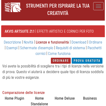
STRUMENTI PER ISPIRARE LA TUA
Togg
CREATIVITÀ
navig
AKVIS ARTSUITE 21.1
| EFFETTI ARTISTICI E CORNICI PER FOTO
Descrizione
|
Novità
|
Licenze e funzionalità
|
Download
|
Ordinare
|
Esempi
|
Schermate d'esempio
|
Requisiti di sistema
|
Pacchetti
cornici
|
Come funziona
ORDINARE
PROVA GRATUITA
Voi avete la possibilità di scegliere tra i tipi di licenze nella versione
di prova. Questo vi aiuterà a decidere quale tipo di licenza soddisfa
di più le vostre esigenze.
Comparazione delle licenze
Home Plugin
Home
Home Deluxe
Business
Standalone