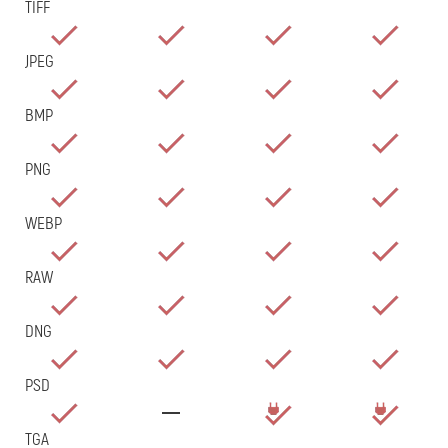
TIFF
JPEG
BMP
PNG
WEBP
RAW
DNG
PSD
TGA