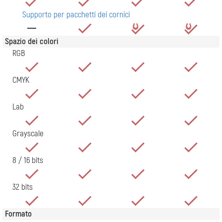
Supporto per pacchetti dei cornici
Spazio dei colori
RGB
CMYK
Lab
Grayscale
8 / 16 bits
32 bits
Formato