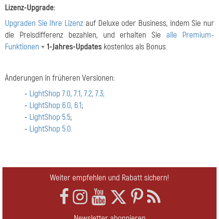
Lizenz-Upgrade:
Upgraden Sie Ihre Lizenz
auf Deluxe oder Business, indem Sie nur
die Preisdifferenz bezahlen, und erhalten Sie
alle Premium-
Funktionen
+
1-Jahres-Updates
kostenlos als Bonus.
Änderungen in früheren Versionen:
-
LightShop 7.0, 7.1, 7.2, 7.3;
-
LightShop 6.0, 6.1
;
-
LightShop 5.5
;
-
LightShop 5.0
.
Weiter empfehlen und Rabatt sichern!
Newsletter abonnieren