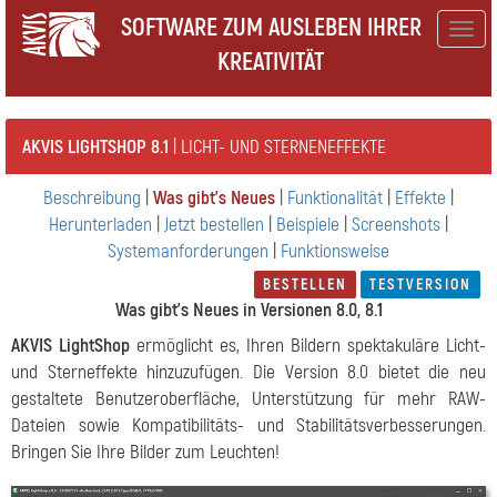
SOFTWARE ZUM AUSLEBEN IHRER
Togg
KREATIVITÄT
navig
AKVIS LIGHTSHOP 8.1
| LICHT- UND STERNENEFFEKTE
Beschreibung
|
Was gibt's Neues
|
Funktionalität
|
Effekte
|
Herunterladen
|
Jetzt bestellen
|
Beispiele
|
Screenshots
|
Systemanforderungen
|
Funktionsweise
BESTELLEN
TESTVERSION
Was gibt's Neues in Versionen 8.0, 8.1
AKVIS LightShop
ermöglicht es, Ihren Bildern spektakuläre Licht-
und Sterneffekte hinzuzufügen. Die Version 8.0 bietet die neu
gestaltete Benutzeroberfläche, Unterstützung für mehr RAW-
Dateien sowie Kompatibilitäts- und Stabilitätsverbesserungen.
Bringen Sie Ihre Bilder zum Leuchten!